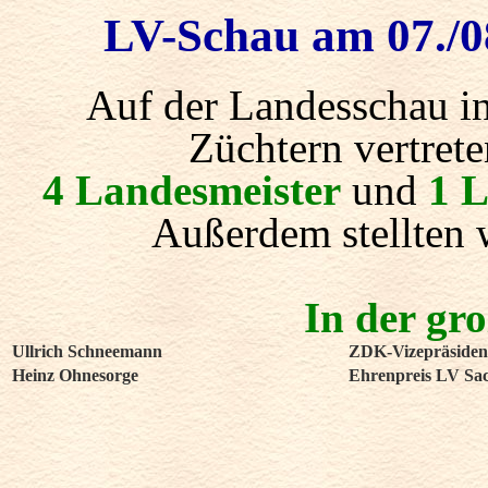
LV-Schau am 07./0
Auf der Landesschau i
Züchtern vertret
4
Landesmeister
und
1 
Außerdem stellten 
In der gro
Ullrich Schneemann
ZDK-Vizepräsident
Heinz Ohnesorge
Ehrenpreis LV Sa