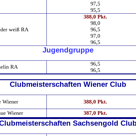
97,5
95,5
388,0 Pkt.
98,0
der weiß RA
96,5
97,0
96,5
Jugendgruppe
96,5
elin RA
96,5
Clubmeisterschaften Wiener Club
e Wiener
388,0 Pkt.
aue Wiener
387,0 Pkt.
Clubmeisterschaften Sachsengold Clu