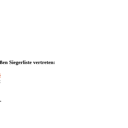
en Siegerliste vertreten:
s
t
.