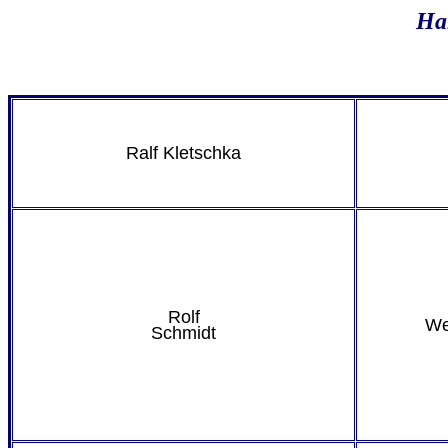
Har
Ralf Kletschka
Rolf
We
Schmidt