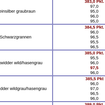
383,0 Pkt.
97,0
einsilber graubraun
95,0
96,0
95,0
384,5 Pkt.
96,0
Schwarzgrannen
96,5
95,5
96,5
385,0 Pkt.
95,5
widder wild/hasengrau
96,0
97,5
96,0
385,5 Pkt
96,0
dder wildgrau/hasengrau
97,0
96,5
96,0
389,0 Pkt.