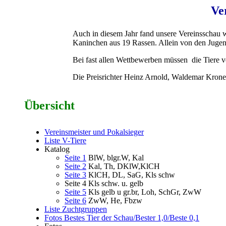
Ve
Auch in diesem Jahr fand unsere Vereinsschau w
Kaninchen aus 19 Rassen. Allein von den Jugen
Bei fast allen Wettbewerben müssen die Tiere 
Die Preisrichter Heinz Arnold, Waldemar Kro
Übersicht
Vereinsmeister und Pokalsieger
Liste V-Tiere
Katalog
Seite 1
BlW, blgr.W, Kal
Seite 2
Kal, Th, DKlW,KlCH
Seite 3
KlCH, DL, SaG, Kls schw
Seite 4 Kls schw. u. gelb
Seite 5
Kls gelb u gr.br, Loh, SchGr, ZwW
Seite 6
ZwW, He, Fbzw
Liste Zuchtgruppen
Fotos Bestes Tier der Schau/Bester 1,0/Beste 0,1