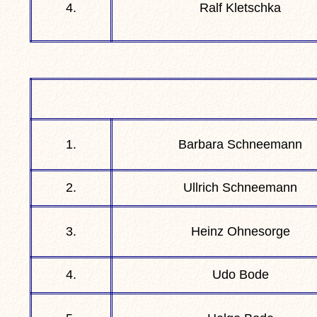
4.
Ralf Kletschka
1.
Barbara Schneemann
2.
Ullrich Schneemann
3.
Heinz Ohnesorge
4.
Udo Bode