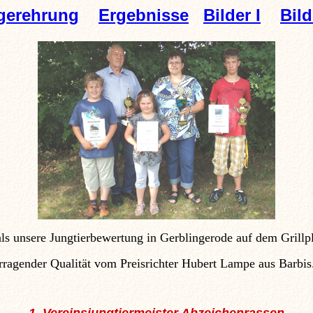
gerehrung
Ergebnisse
Bilder I
Bild
als unsere Jungtierbewertung in Gerblingerode auf dem Grillpl
orragender Qualität vom Preisrichter Hubert Lampe aus Barb
1. Vereinsjungtiermeister Abzeichenrassen