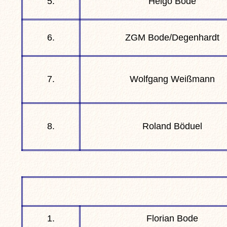
5.
Helgo Bode
6.
ZGM Bode/Degenhardt
7.
Wolfgang Weißmann
8.
Roland Böduel
1.
Florian Bode